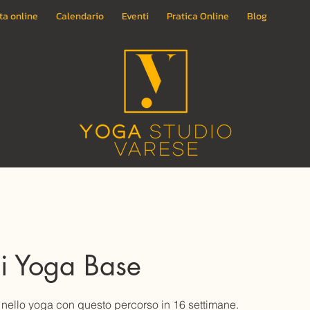
ta online
Calendario
Eventi
Pratica Online
Blog
i Yoga Base
io nello yoga con questo percorso in 16 settimane.