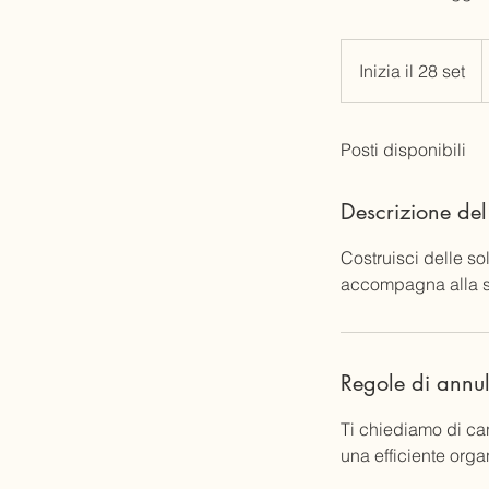
2
e
Inizia il 28 set
I
n
i
Posti disponibili
z
i
a
Descrizione del
i
l
Costruisci delle so
2
accompagna alla sc
8
s
e
Regole di annu
t
Ti chiediamo di ca
una efficiente orga