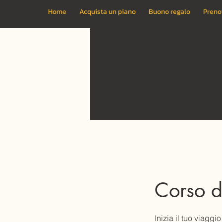
Home
Acquista un piano
Buono regalo
Preno
Corso d
Inizia il tuo viagg