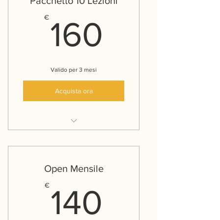
Pacchetto 10 Lezioni
160€
€
160
Valido per 3 mesi
Acquista ora
Accesso a 10 classi a scelta
nell'arco di tre mesi
Open Mensile
140€
€
140