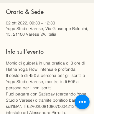
Orario & Sede
02 ott 2022, 09:30 – 12:30
Yoga Studio Varese, Via Giuseppe Bolchini,
15, 21100 Varese VA, Italia
Info sull'evento
Monic ci guiderà in una pratica di 3 ore di 
Hatha Yoga Flow, intensa e profonda. 
Il costo è di 45€ a persona per gli iscritti a 
Yoga Studio Varese, mentre è di 50€ a 
persona per i non iscritti.
Puoi pagare con Satispay (cercando Yoga 
Studio Varese) o tramite bonifico bancario, 
sull'IBAN IT62V0200810807000421314866 
intestato ad Alessandra Pirrotta.
La prenotazione verrà confermata una 
volta ricevuto il pagamento.
Il materiale necessario sarà disponibile 