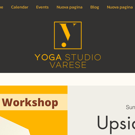
ne
Calendar
Events
Nuova pagina
Blog
Nuova pagina
Sun
Upsi