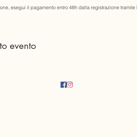
one, esegui il pagamento entro 48h dalla registrazione tramite 
to evento
(+39) 3392756975
info@yogastudiovarese.com
Via Bolchini, 15 21100 Varese
© 2021 by Yoga Studio Varese. Created with
Wix.com