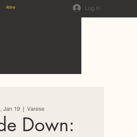
Altro
Log In
, Jan 19
  |  
Varese
de Down: