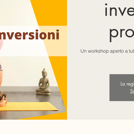
inve
pro
Un workshop aperto a tutti
La reg
Sc