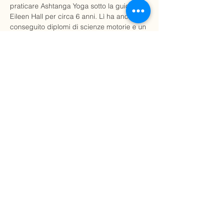
praticare Ashtanga Yoga sotto la guida di 
Eileen Hall per circa 6 anni. Lì ha anche 
conseguito diplomi di scienze motorie e un 
diploma di terapia miofasciale. 

Mentre lavorava in una clinica sportiva 
principalmente sulla riabilitazione dagli 
infortuni, ha iniziato a insegnare yoga nel 
2015.

Dal 2018 ha iniziato ad approfondire lo 
studio del movimento somatico, basandosi 
sul modello di movimento progressivo 
nell’hatha Yoga e allo yoga basato 
sull'allineamento sotto la guida…
Mostra di più
Condividi questo evento