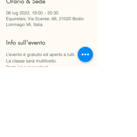
Orario & Sede
06 lug 2022, 19:00 – 20:30
Equirelais, Via Scerèe, 66, 21020 Bodio
Lomnago VA, Italia
Info sull'evento
L’evento è gratuito ed aperto a tutti.
La classe sarà multilivello.
Porta il tuo tappetino!
N.B. In caso di pioggia l'evento sarà 
annullato. Manderemo una mail il giorno 
stesso dell'evento.
Condividi questo evento