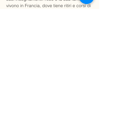
vivono in Francia, dove tiene ritiri e corsi di 
formazione per insegnanti. Viaggia inoltre 
a livello internazionale per seminari, 
Masterclass e Workshop.1 or
Per maggiori informazioni su Nico visitate il 
suo sito web: www.nicoluce.com
I posti sono limitati!
Costo:
Mostra di più
Condividi questo evento
(+39)
3392756975
info@yogastudiovarese.com