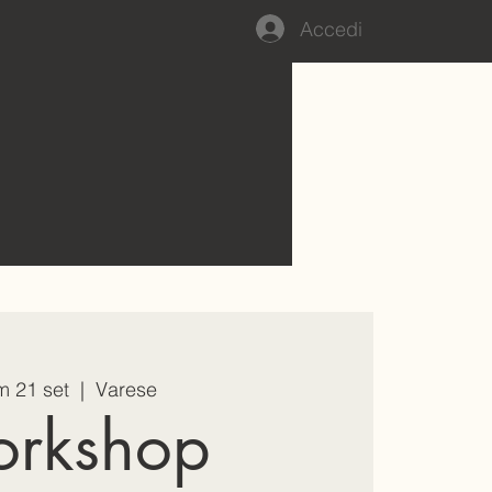
Accedi
 21 set
  |  
Varese
rkshop