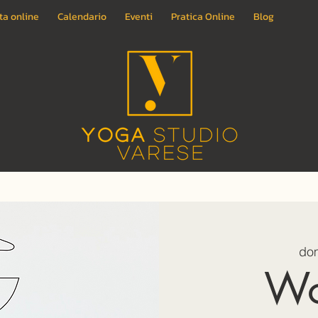
ta online
Calendario
Eventi
Pratica Online
Blog
dom
Wo