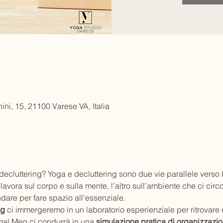
ni, 15, 21100 Varese VA, Italia
decluttering? Yoga e decluttering sono due vie parallele verso 
lavora sul corpo e sulla mente, l’altro sull’ambiente che ci cir
ndare per fare spazio all’essenziale.
eg
 ci immergeremo in un laboratorio esperienziale per ritrovare eq
mal Meg ci condurrà in una 
simulazione pratica di organizzazio