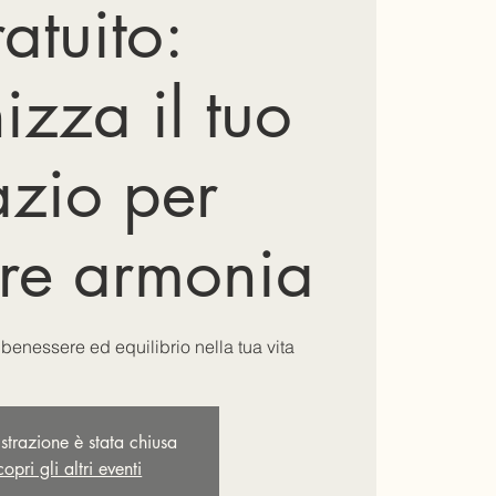
atuito:
izza il tuo
azio per
are armonia
 benessere ed equilibrio nella tua vita
istrazione è stata chiusa
opri gli altri eventi