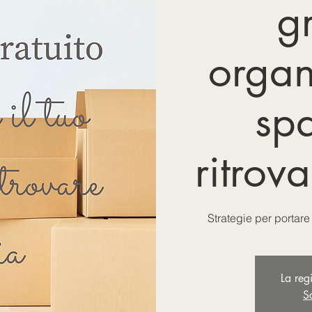
gr
organ
sp
ritrov
Strategie per portare
La reg
Sc