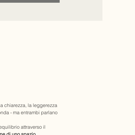
la chiarezza, la leggerezza 
conda - ma entrambi parlano 
uilibrio attraverso il 
ne di uno spazio 