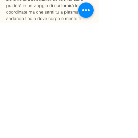
guiderà in un viaggio di cui fornirà le 
coordinate ma che sarai tu a plasmare, 
andando fino a dove corpo e mente ti 
permettono di andare e, forse, scoprendo 
nuove vie. Michela condivide il suo stile di 
Yoga: una pratica funzionale, fluida, 
intuitiva, inclusiva e aperta. Inseguendo un 
tema, grazie alla ripetizione, giocheremo 
nelle sue variazioni, adeguando ai diversi 
livelli e trovando approcci…
Mostra di più
Condividi questo evento
(+39)
3392756975