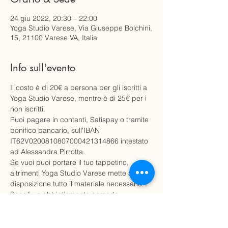
24 giu 2022, 20:30 – 22:00
Yoga Studio Varese, Via Giuseppe Bolchini,
15, 21100 Varese VA, Italia
Info sull'evento
Il costo è di 20€ a persona per gli iscritti a 
Yoga Studio Varese, mentre è di 25€ per i 
non iscritti.
Puoi pagare in contanti, Satispay o tramite 
bonifico bancario, sull'IBAN 
IT62V0200810807000421314866 intestato 
ad Alessandra Pirrotta.
Se vuoi puoi portare il tuo tappetino, 
altrimenti Yoga Studio Varese mette a 
disposizione tutto il materiale necessario.
Scegli un abbigliamento comodo.
I posti sono limitati, affrettati per assicurarti 
un posto per questa esperienza di 
rilassamento con le vibrazioni del suono.